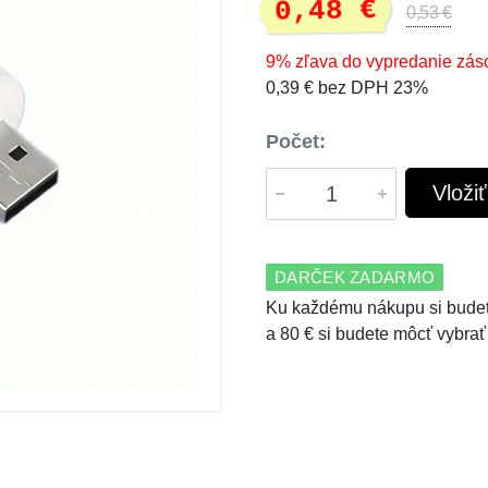
0,48 €
0,53 €
9% zľava do vypredanie zás
0,39 € bez DPH 23%
Počet:
Vloži
DARČEK ZADARMO
Ku každému nákupu si budet
a 80 € si budete môcť vybrať