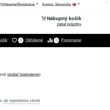
Prihlásenie/Registrácia
Krajina:
Slovensko
Nákupný košík
zatiaľ prázdny
ošík
Obľúbené
Porovnanie
0
0
ené (
pridať hodnotenie
)
s
,
do vypredania zásob