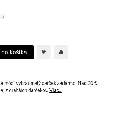
ob
ť do košíka
e môcť vybrať malý darček zadarmo. Nad 20 €
 aj z drahších darčekov.
Viac...