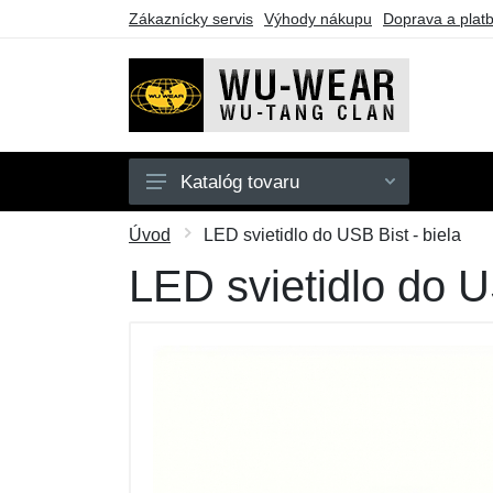
Zákaznícky servis
Výhody nákupu
Doprava a plat
Katalóg tovaru
Mikiny
Úvod
LED svietidlo do USB Bist - biela
Tričká
LED svietidlo do U
Darčekové poukazy
Výpredaj