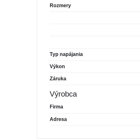
Rozmery
Typ napájania
Výkon
Záruka
Výrobca
Firma
Adresa
Nová recenzia
Nová otázka