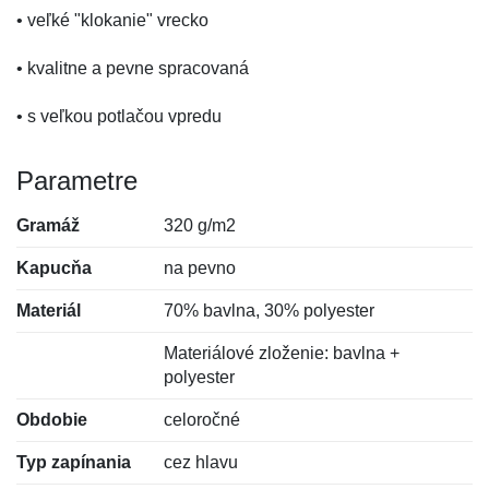
• veľké "klokanie" vrecko
• kvalitne a pevne spracovaná
• s veľkou potlačou vpredu
Parametre
Gramáž
320 g/m2
Kapucňa
na pevno
Materiál
70% bavlna, 30% polyester
Materiálové zloženie: bavlna +
polyester
Obdobie
celoročné
Typ zapínania
cez hlavu