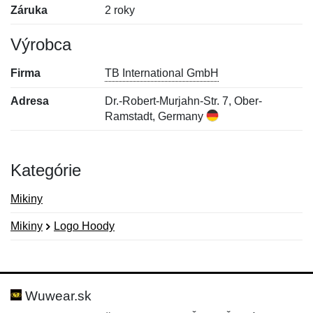
Záruka
2 roky
Výrobca
Firma
TB International GmbH
Adresa
Dr.-Robert-Murjahn-Str. 7, Ober-
Ramstadt, Germany
Kategórie
Mikiny
Mikiny
Logo Hoody
Nová recenzia
Nová otázka
Hodnotenie:
Meno:
*
*
Wuwear.sk