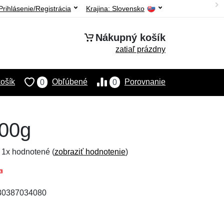
Prihlásenie/Registrácia
Krajina:
Slovensko
Nákupný košík
zatiaľ prázdny
ošík
Obľúbené
Porovnanie
0
0
100g
, 1x hodnotené (
zobraziť hodnotenie
)
030387034080