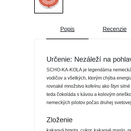
Popis
Recenzie
Určenie: Nezáleží na pohla
SCHO-KA-KOLA je legendárna nemecká en
vodičov a všetkých, ktorým chýba energi
rovnaké množstvo kofeínu ako štyri si
teda čokoláda s kávou a kolovým orieš
nemeckých pilotov počas druhej svetov
Zloženie
kakaová hmota, cukor, kakaové maslo, pra