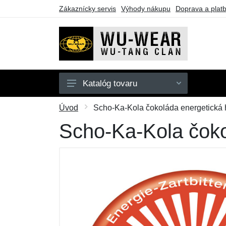
Zákaznícky servis
Výhody nákupu
Doprava a plat
Katalóg tovaru
Mikiny
Úvod
Scho-Ka-Kola čokoláda energetická 
Tričká
Scho-Ka-Kola čoko
Darčekové poukazy
Výpredaj