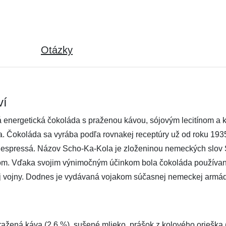
Otázky
ví
ergetická čokoláda s praženou kávou, sójovým lecitínom a k
a. Čokoláda sa vyrába podľa rovnakej receptúry už od roku 19
lné espressá. Názov Scho-Ka-Kola je zloženinou nemeckých sl
kom. Vďaka svojim výnimočným účinkom bola čokoláda používan
ej vojny. Dodnes je vydávaná vojakom súčasnej nemeckej arm
žená káva (2,6 %), sušené mlieko, prášok z kolového orieška (1