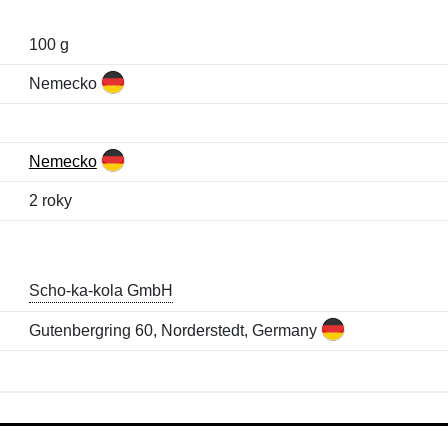
100 g
Nemecko
Nemecko
2 roky
Scho-ka-kola GmbH
Gutenbergring 60, Norderstedt, Germany
Meno:
E-mail:
*
*
E-mail:
*