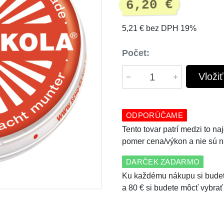
6,20 €
5,21 € bez DPH 19%
Počet:
Vloži
ODPORÚČAME
Tento tovar patrí medzi to n
pomer cena/výkon a nie sú n
DARČEK ZADARMO
Ku každému nákupu si budet
a 80 € si budete môcť vybrať