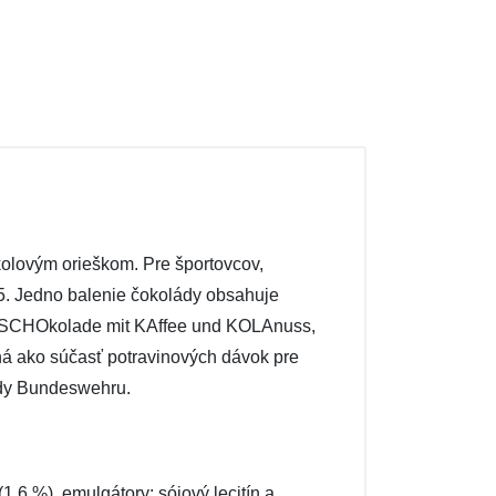
olovým orieškom. Pre športovcov,
35. Jedno balenie čokolády obsahuje
ov SCHOkolade mit KAffee und KOLAnuss,
á ako súčasť potravinových dávok pre
ády Bundeswehru.
,6 %), emulgátory: sójový lecitín a