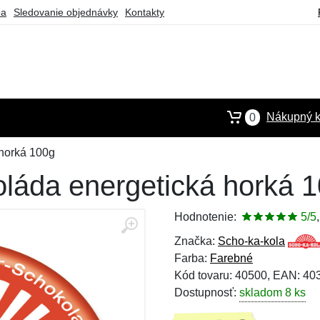
ba
Sledovanie objednávky
Kontakty
Nákupný k
0
horká 100g
láda energetická horká 
Hodnotenie:
5/5
Značka:
Scho-ka-kola
Farba:
Farebné
Kód tovaru: 40500, EAN: 4
Dostupnosť:
skladom 8 ks