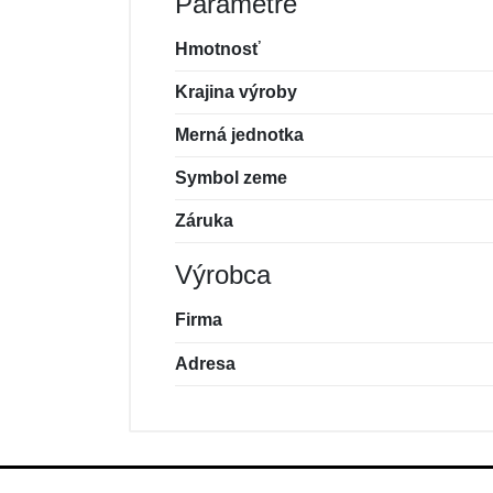
Parametre
Hmotnosť
Krajina výroby
Merná jednotka
Symbol zeme
Záruka
Výrobca
Firma
Adresa
Nová recenzia
Nová otázka
Hodnotenie:
Meno:
*
*