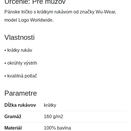
Určenie: Pre mužov
Pánske tričko s krátkym rukávom od značky Wu-Wear,
model Logo Worldwide.
Vlastnosti
• krátky rukáv
• okrúhly výstrih
• kvalitná potlač
Parametre
Dĺžka rukávov
krátky
Gramáž
160 g/m2
Materiál
100% bavlna