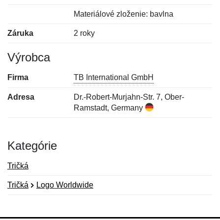
Materiálové zloženie: bavlna
Záruka
2 roky
Výrobca
Firma
TB International GmbH
Adresa
Dr.-Robert-Murjahn-Str. 7, Ober-
Ramstadt, Germany
Kategórie
Tričká
Tričká
Logo Worldwide
Nová recenzia
Nová otázka