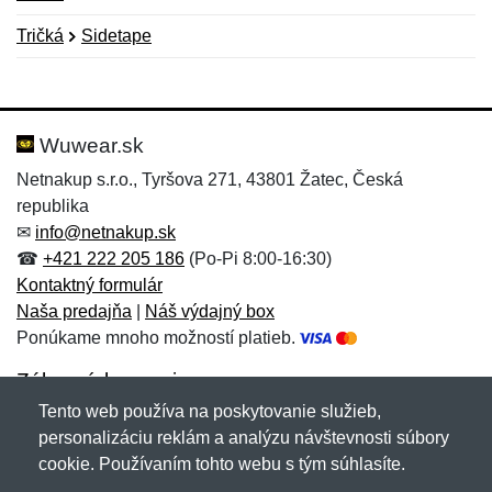
Tričká
Sidetape
Nová recenzia
Nová otázka
Hodnotenie:
Meno:
*
*
Wuwear.sk
Netnakup s.r.o., Tyršova 271, 43801 Žatec, Česká
republika
Meno:
E-mail:
*
*
✉
info@netnakup.sk
☎
+421 222 205 186
(Po-Pi 8:00-16:30)
Kontaktný formulár
Naša predajňa
|
Náš výdajný box
E-mail:
*
Ponúkame mnoho možností platieb.
Správa
*
Zákaznícky servis
Tento web používa na poskytovanie služieb,
Novinky emailom
personalizáciu reklám a analýzu návštevnosti súbory
Správa
*
cookie. Používaním tohto webu s tým súhlasíte.