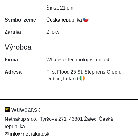
Šírka: 21 cm
Symbol zeme
Česká republika
Záruka
2 roky
Výrobca
Firma
Whaleco Technology Limited
Adresa
First Floor, 25 St. Stephens Green,
Dublin, Ireland
Nová recenzia
Nová otázka
Hodnotenie:
Meno:
*
*
Wuwear.sk
Netnakup s.r.o., Tyršova 271, 43801 Žatec, Česká
republika
Meno:
E-mail:
*
*
✉
info@netnakup.sk