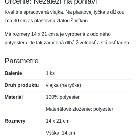
Určenie: Nezáleží na pohlaví
Kvalitne spracovaná vlajka. Na plastovej tyčke s dĺžkou
cca 30 cm as plastovou zlatou špičkou.
Má rozmery 14 x 21 cm a je vyrobená z odolného
polyesteru. Je tak zaručená dlhá životnosť a stálosť farieb.
Parametre
Balenie
1 ks
Druh produktu
vlajka (na tyčke)
Materiál
100% polyester
Materiálové zloženie: polyester
Rozmery
14 x 21 cm
Výška: 14 cm