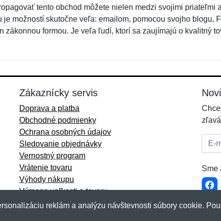
ropagovať tento obchod môžete nielen medzi svojimi priateľmi a 
u je možností skutočne veľa: emailom, pomocou svojho blogu, Fa
n zákonnou formou. Je veľa ľudí, ktorí sa zaujímajú o kvalitný t
Zákaznícky servis
Nov
Doprava a platba
Chcet
Obchodné podmienky
zľavá
Ochrana osobných údajov
E-mai
Sledovanie objednávky
Vernostný program
Vrátenie tovaru
Sme a
Výhody nákupu
Výmena veľkosti a tovaru
Viac informácií...
rsonalizáciu reklám a analýzu návštevnosti súbory cookie. Pou