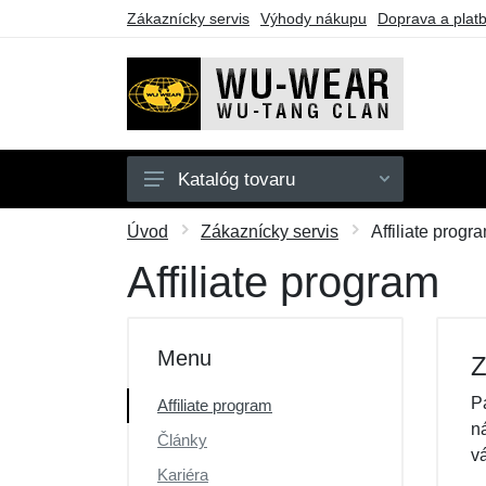
Zákaznícky servis
Výhody nákupu
Doprava a plat
Katalóg tovaru
Mikiny
Úvod
Zákaznícky servis
Affiliate progr
Tričká
Affiliate program
Darčekové poukazy
Výpredaj
Menu
Z
P
Affiliate program
n
Články
v
Kariéra