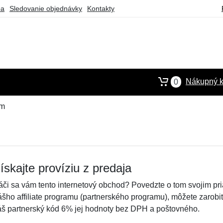
ba
Sledovanie objednávky
Kontakty
Nákupný k
0
am
ískajte províziu z predaja
áči sa vám tento internetový obchod? Povedzte o tom svojim pr
ášho affiliate programu (partnerského programu), môžete zarob
áš partnerský kód 6% jej hodnoty bez DPH a poštovného.