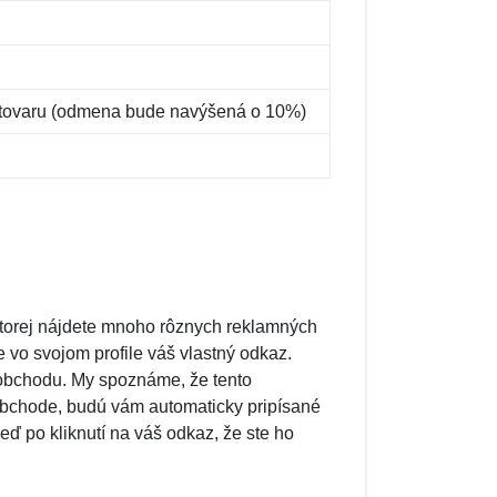
 tovaru (odmena bude navýšená o 10%)
v ktorej nájdete mnoho rôznych reklamných
e vo svojom profile váš vlastný odkaz.
 obchodu. My spoznáme, že tento
 obchode, budú vám automaticky pripísané
ď po kliknutí na váš odkaz, že ste ho