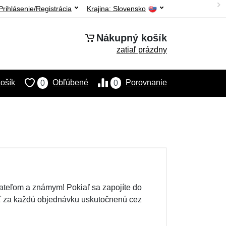
Prihlásenie/Registrácia
Krajina:
Slovensko
Nákupný košík
zatiaľ prázdny
ošík
Obľúbené
Porovnanie
0
0
iateľom a známym! Pokiaľ sa zapojíte do
iť za každú objednávku uskutočnenú cez