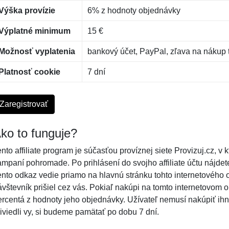
Výška provízie
6% z hodnoty objednávky
Výplatné minimum
15 €
Možnosť vyplatenia
bankový účet, PayPal, zľava na nákup
Platnosť cookie
7 dní
Zaregistrovať
ko to funguje?
ento affiliate program je súčasťou províznej siete Provizuj.cz, 
ampaní pohromade. Po prihlásení do svojho affiliate účtu nájdet
ento odkaz vedie priamo na hlavnú stránku tohto internetového
ávštevník prišiel cez vás. Pokiaľ nakúpi na tomto internetovom
ercentá z hodnoty jeho objednávky. Užívateľ nemusí nakúpiť ihne
riviedli vy, si budeme pamätať po dobu 7 dní.