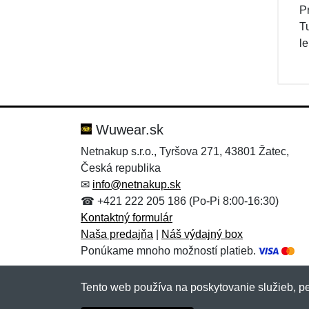
P
T
le
Wuwear.sk
Netnakup s.r.o., Tyršova 271, 43801 Žatec,
Česká republika
✉
info@netnakup.sk
☎ +421 222 205 186 (Po-Pi 8:00-16:30)
Kontaktný formulár
Naša predajňa
|
Náš výdajný box
Ponúkame mnoho možností platieb.
Tento web používa na poskytovanie služieb, pe