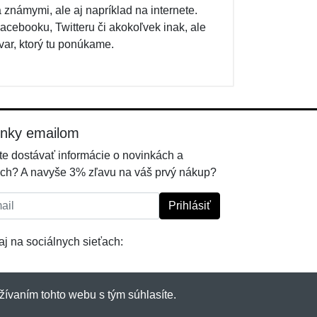
známymi, ale aj napríklad na internete.
cebooku, Twitteru či akokoľvek inak, ale
ovar, ktorý tu ponúkame.
inky emailom
e dostávať informácie o novinkách a
ch? A navyše 3% zľavu na váš prvý nákup?
l:
Prihlásiť
j na sociálnych sieťach:
žívaním tohto webu s tým súhlasíte.