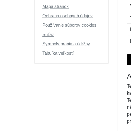
Mapa stránok
Ochrana osobných údajov
Používanie súborov cookies
Súťaž
Symboly prania a údržby
Tabuľka veľkostí
A
T
k
T
n
p
p