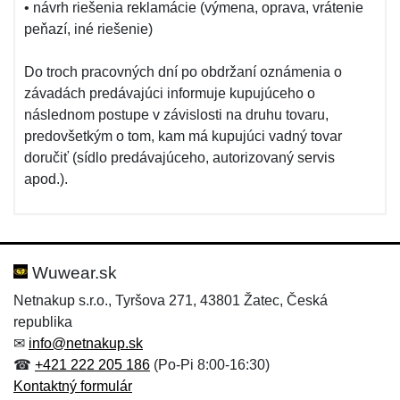
• návrh riešenia reklamácie (výmena, oprava, vrátenie
peňazí, iné riešenie)
Do troch pracovných dní po obdržaní oznámenia o
závadách predávajúci informuje kupujúceho o
následnom postupe v závislosti na druhu tovaru,
predovšetkým o tom, kam má kupujúci vadný tovar
doručiť (sídlo predávajúceho, autorizovaný servis
apod.).
Wuwear.sk
Netnakup s.r.o., Tyršova 271, 43801 Žatec, Česká
republika
✉
info@netnakup.sk
☎
+421 222 205 186
(Po-Pi 8:00-16:30)
Kontaktný formulár